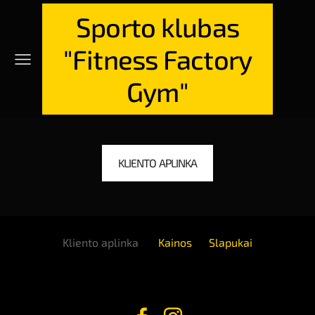
Sporto klubas
"Fitness Factory
Gym"
KLIENTO APLINKA
Kliento aplinka
Kainos
Slapukai