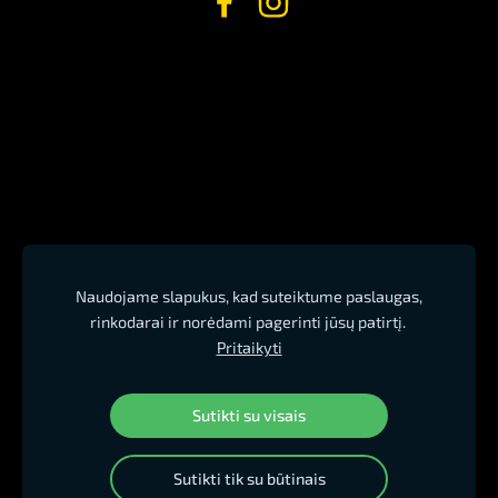
Naudojame slapukus, kad suteiktume paslaugas,
rinkodarai ir norėdami pagerinti jūsų patirtį.
Pritaikyti
Sutikti su visais
Sutikti tik su būtinais