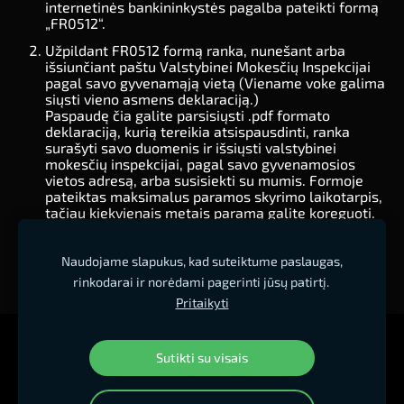
internetinės bankininkystės pagalba pateikti formą
„FR0512“.
Užpildant FR0512 formą ranka, nunešant arba
išsiunčiant paštu Valstybinei Mokesčių Inspekcijai
pagal savo gyvenamąją vietą (Viename voke galima
siųsti vieno asmens deklaraciją.)
Paspaudę
čia
galite parsisiųsti .pdf formato
deklaraciją, kurią tereikia atsispausdinti, ranka
surašyti savo duomenis ir išsiųsti valstybinei
mokesčių inspekcijai, pagal savo gyvenamosios
vietos adresą, arba susisiekti su mumis. Formoje
pateiktas maksimalus paramos skyrimo laikotarpis,
tačiau kiekvienais metais paramą galite koreguoti.
Paspaudę
čia
rasite FR0512 užpildytos formos
pavyzdį.
Naudojame slapukus, kad suteiktume paslaugas,
rinkodarai ir norėdami pagerinti jūsų patirtį.
Pritaikyti
Kliento aplinka
Kainos
Slapukai
Sutikti su visais