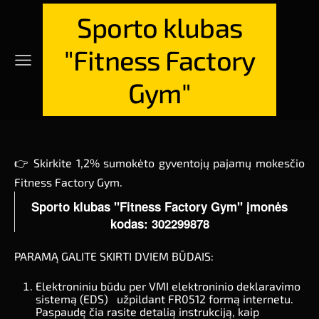
Sporto klubas
"Fitness Factory
Gym"
👉
 Skirkite 1,2% sumokėto gyventojų pajamų mokesčio 
Fitness Factory Gym. 
Sporto klubas "Fitness Factory Gym" įmonės
kodas: 302299878
PARAMĄ GALITE SKIRTI DVIEM BŪDAIS:
Elektroniniu būdu per VMI elektroninio deklaravimo
sistemą (EDS)
užpildant FR0512 formą internetu.
Paspaudę
čia
rasite detalią instrukciją, kaip