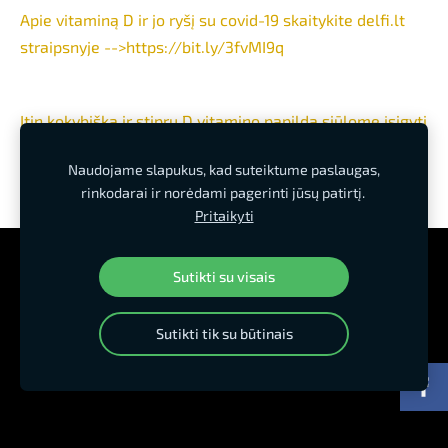
Apie vitaminą D ir jo ryšį su covid-19 skaitykite delfi.lt
straipsnyje -->https://bit.ly/3fvMI9q
Itin kokybišką ir stiprų D vitamino papildą siūlome įsigyti
sporto klubo administracijoje
arba internetu mūsų el.
Naudojame slapukus, kad suteiktume paslaugas,
parduotuvėje --->>
rinkodarai ir norėdami pagerinti jūsų patirtį.
Pritaikyti
Kliento aplinka
Kainos
Slapukai
Sutikti su visais
Sutikti tik su būtinais