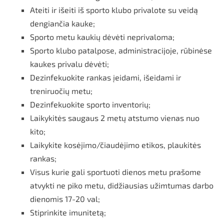
Ateiti ir išeiti iš sporto klubo privalote su veidą
dengiančia kauke;
Sporto metu kaukių dėvėti neprivaloma;
Sporto klubo patalpose, administracijoje, rūbinėse
kaukes privalu dėvėti;
Dezinfekuokite rankas įeidami, išeidami ir
treniruočių metu;
Dezinfekuokite sporto inventorių;
Laikykitės saugaus 2 metų atstumo vienas nuo
kito;
Laikykite kosėjimo/čiaudėjimo etikos, plaukitės
rankas;
Visus kurie gali sportuoti dienos metu prašome
atvykti ne piko metu, didžiausias užimtumas darbo
dienomis 17-20 val;
Stiprinkite imunitetą;